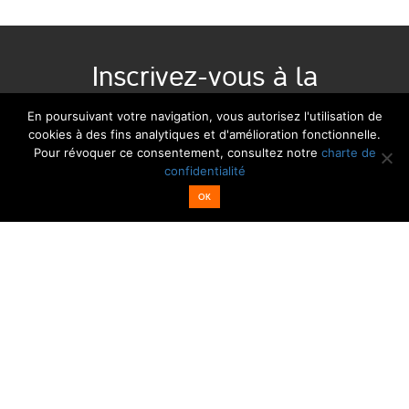
Inscrivez-vous à la
newsletter :
En poursuivant votre navigation, vous autorisez l'utilisation de
cookies à des fins analytiques et d'amélioration fonctionnelle.
Pour révoquer ce consentement, consultez notre
charte de
Email*
Nom
confidentialité
OK
Z.A Le Clos du Chêne - 02880 MARGIVAL