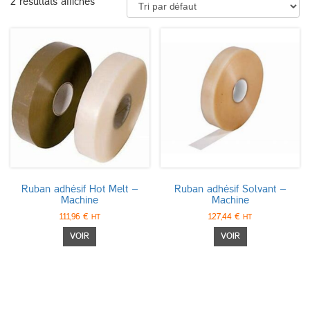
2 résultats affichés
Ruban adhésif Hot Melt –
Ruban adhésif Solvant –
Machine
Machine
111,96
€
127,44
€
HT
HT
Ce
Ce
VOIR
VOIR
produit
produit
a
a
plusieurs
plusieurs
variations.
variations.
Les
Les