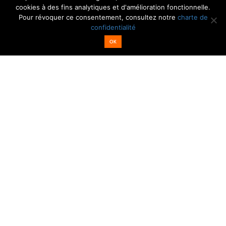
cookies à des fins analytiques et d'amélioration fonctionnelle.
Pour révoquer ce consentement, consultez notre
charte de
Email*
Nom
confidentialité
OK
Z.A Le Clos du Chêne - 02880 MARGIVAL
Tél : 03 23 54 52 00
Email : contact@sedemballage.com