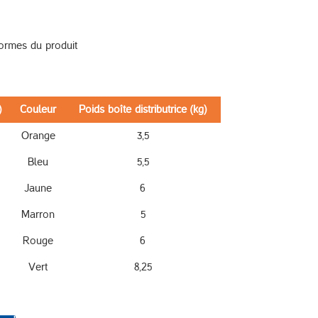
formes du produit
)
Couleur
Poids boîte distributrice (kg)
Orange
3,5
Bleu
5,5
Jaune
6
Marron
5
Rouge
6
Vert
8,25