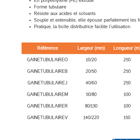
En polyéthylène (PE) extrudé
Forme tubulaire
Résiste aux acides et solvants
Souple et extensible, elle épouse parfaitement les 
Pratique, la boîte distributrice facilite l’utilisation
Référence
Largeur (mm)
Longueur (m
GAINETUBULAIREO
10/20
250
GAINETUBULAIREB
20/50
250
GAINETUBULAIREJ
40/60
250
GAINETUBULAIREM
50/80
100
GAINETUBULAIRER
80/130
100
GAINETUBULAIREV
140/220
150