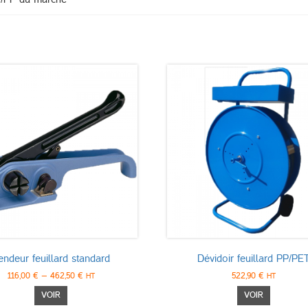
endeur feuillard standard
Dévidoir feuillard PP/PE
116,00
€
–
462,50
€
522,90
€
HT
HT
Ce
Ce
VOIR
VOIR
produit
produit