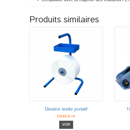
Produits similaires
Dévidoir textile portatif
T
174,60
€
HT
Ce
VOIR
produit