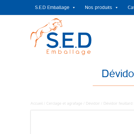
S.E.D Emballage
Nos produits
Ca
Dévido
Accueil
/
Cerclage et agrafage
/
Dévidoir
/ Dévidoir feuilla