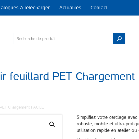
talogues à télécharger
Actualités
Contact
Rechercher
ir feuillard PET Chargement
rd PET Chargement FACILE
Simplifiez votre cerclage avec 
robuste, mobile et ultra‑pratiq
utilisation rapide en atelier ou