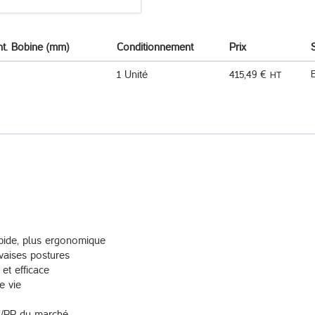
nt. Bobine (mm)
Conditionnement
Prix
1 Unité
415,49
€
HT
apide, plus ergonomique
vaises postures
et efficace
e vie
ET/PP du marché