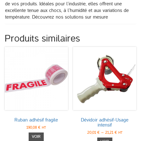
de vos produits. Idéales pour l’industrie, elles offrent une
excellente tenue aux chocs, à l’humidité et aux variations de
température. Découvrez nos solutions sur mesure
Produits similaires
Ruban adhésif fragile
Dévidoir adhésif-Usage
intensif
190,08
€
HT
20,01
€
–
21,21
€
HT
Ce
VOIR
Ce