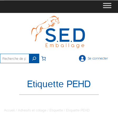
Rechercher
Se connecter
Etiquette PEHD
Accueil
/
Adhésifs et collage
/
Etiquette
/ Etiquette PEHD