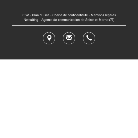
CGV
-
Plan du site
-
Charte de confidentialité
-
Mentions légales
Netsulting - Agence de communication de Seine-et-Marne (77)