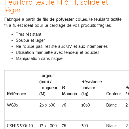
Feuillard textile fil à fil, solide et
léger !
Fabriqué à partir de
fils de polyester collés
, le feuillard textile
fil à fil est idéal pour le cerclage de vos produits fragiles.
Très résistant
Souple et léger
Ne rouille pas, résiste aux UV et aux intempéries
Utilisation manuelle avec tendeur et boucles
Manipulation sans risque
Largeur
(mm) /
Résistance
Longueur
Ø
linéaire
B
Référence
(M)
Mandrin
(kg)
Couleur
/ 
WG95
25 x 500
76
1050
Blanc
2
CSH13.390/110
13 x 1000
76
390
Blanc
2