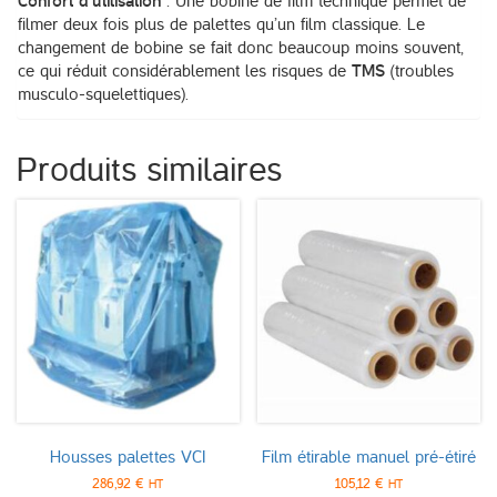
Confort d’utilisation
: Une bobine de film technique permet de
filmer deux fois plus de palettes qu’un film classique. Le
changement de bobine se fait donc beaucoup moins souvent,
ce qui réduit considérablement les risques de
TMS
(troubles
musculo-squelettiques).
Produits similaires
Housses palettes VCI
Film étirable manuel pré-étiré
286,92
€
105,12
€
HT
HT