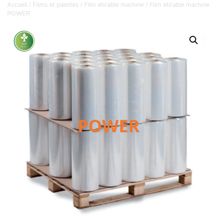
Accueil
/
Films et palettes
/
Film étirable machine
/ Film étirable machine
POWER