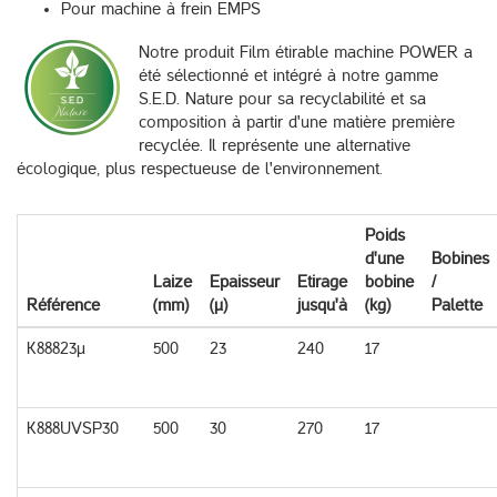
Pour machine à frein EMPS
Notre produit Film étirable machine POWER a
été sélectionné et intégré à notre gamme
S.E.D. Nature pour sa recyclabilité et sa
composition à partir d'une matière première
recyclée. Il représente une alternative
écologique, plus respectueuse de l'environnement.
Poids
d'une
Bobines
Laize
Epaisseur
Etirage
bobine
/
Référence
(mm)
(µ)
jusqu'à
(kg)
Palette
K88823µ
500
23
240
17
K888UVSP30
500
30
270
17