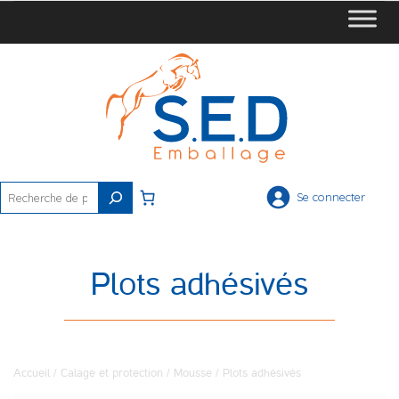
Rechercher
Se connecter
Plots adhésivés
Accueil
/
Calage et protection
/
Mousse
/ Plots adhésivés