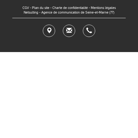
CGV
-
Plan du site
-
Charte de confidentialité
-
Mentions légales
Netsulting - Agence de communication de Seine-et-Marne (77)