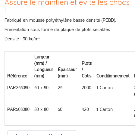
Assure le maintien et évite les chocs
!
Fabriqué en mousse polyéthylène basse densité (PEBD).
Présentation sous forme de plaque de plots sécables.
Densité : 30 kg/m³.
Largeur
(mm) /
Plots
Longueur
Épaisseur
/
Référence
(mm)
(mm)
Colis
Conditionnement
PAR255050
50 x 50
25
2000
1 Carton
PAR508080
80 x 80
50
420
1 Carton