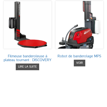
Filmeuse banderoleuse à
Robot de banderolage MPS
plateau tournant : DISCOVERY
Ce
VOIR
produit
LIRE LA SUITE
a
plusieurs
variations.
Les
options
peuvent
être