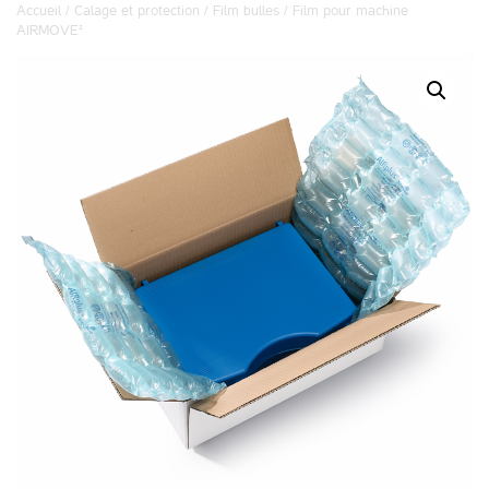
Accueil
/
Calage et protection
/
Film bulles
/ Film pour machine
AIRMOVE²