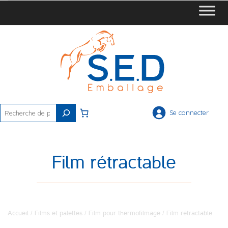
Rechercher
Se connecter
Film rétractable
Accueil
/
Films et palettes
/
Film pour thermofilmage
/ Film rétractable