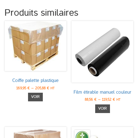
Produits similaires
Coiffe palette plastique
169,95
€
–
205,88
€
HT
Film étirable manuel couleur
Ce
VOIR
88,56
€
–
119,52
€
HT
produit
Ce
a
VOIR
produit
plusieurs
a
variations.
plusieurs
Les
variations.
options