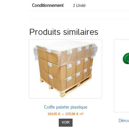
Conditionnement
1 Unité
Produits similaires
Coiffe palette plastique
169,95
€
–
205,88
€
HT
Dérou
Ce
VOIR
produit