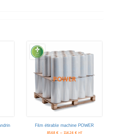
ndrin
Film étirable machine POWER
85,68
€
–
114,24
€
HT