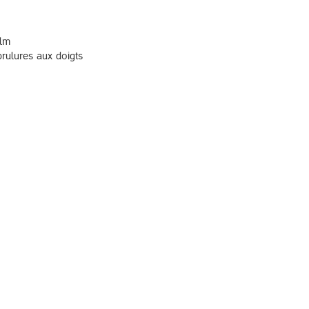
ilm
brulures aux doigts