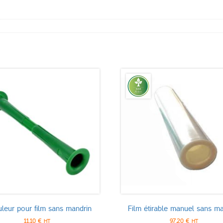
leur pour film sans mandrin
Film étirable manuel sans ma
11,10
€
97,20
€
HT
HT