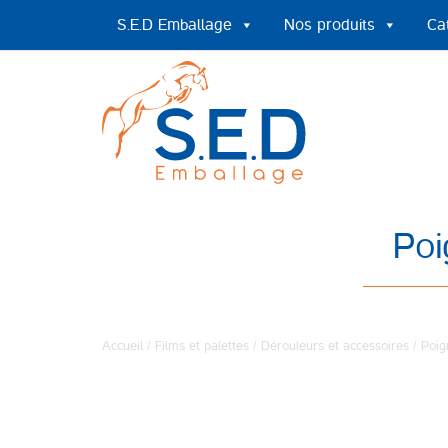
S.E.D Emballage
Nos produits
Ca
Poi
Accueil
/
Films et palettes
/
Dérouleurs et accessoires
/ Poig