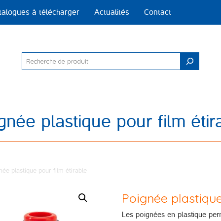
talogues à télécharger
Actualités
Contact
Rechercher
gnée plastique pour film étir
née plastique pour film étirable
Poignée plastique
Les poignées en plastique perme